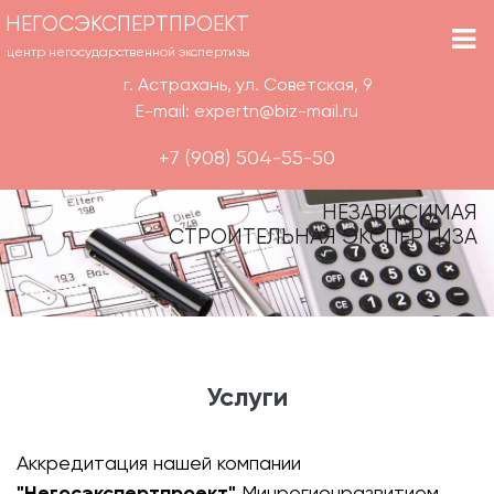
НЕГОСЭКСПЕРТПРОЕКТ
центр негосударственной экспертизы
г. Астрахань, ул. Советская, 9
E-mail: expertn@biz-mail.ru
+7 (908) 504-55-50
НЕЗАВИСИМАЯ
СТРОИТЕЛЬНАЯ ЭКСПЕРТИЗА
Услуги
Аккредитация нашей компании
"Негосэкспертпроект"
Минрегионразвитием